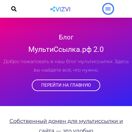
Перейти
к
содержимому
Блог
МультиСсылка.рф 2.0
Добро пожаловать в наш блог мультиссылки. Здесь
вы найдете всё, что нужно.
ПЕРЕЙТИ НА ГЛАВНУЮ
Страница
Страница
Страница
Страница
Собственный домен для мультиссылки и
сайта — это удобно