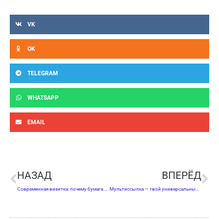
VK
OK
TELEGRAM
WHATSAPP
EMAIL
Пред
С
НАЗАД
ВПЕРЁД
Современная визитка: почему бумага уходит в прошлое?
Мультиссылка — твой универсальный ключ к клиентам