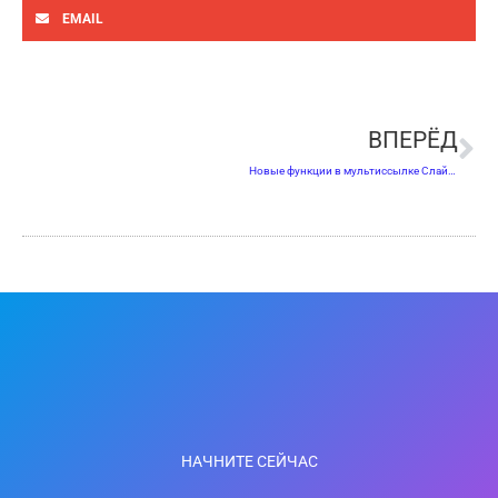
EMAIL
С
ВПЕРЁД
Новые функции в мультиссылке Слайдер, отзывы и д.р.
НАЧНИТЕ СЕЙЧАС