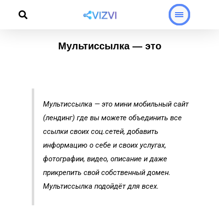
Перейти
к
содержимому
Мультиссылка — это
Мультиссылка — это мини мобильный сайт
(лендинг) где вы можете объединить все
ссылки своих соц.сетей, добавить
информацию о себе и своих услугах,
фотографии, видео, описание и даже
прикрепить свой собственный домен.
Мультиссылка подойдёт для всех.