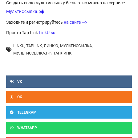
Создать свою мультиссылку бесплатно можно на сервисе
МультиСсылка.рф
Заходите и регистрируйтесь
на сайте —>
Просто Tap Link
LinkU.su
LINKU
,
TAPLINK
,
ЛИНКЮ
,
МУЛЬТИССЫЛКА
,
МУЛЬТИССЫЛКА.РФ
,
ТАПЛИНК
VK
OK
TELEGRAM
WHATSAPP