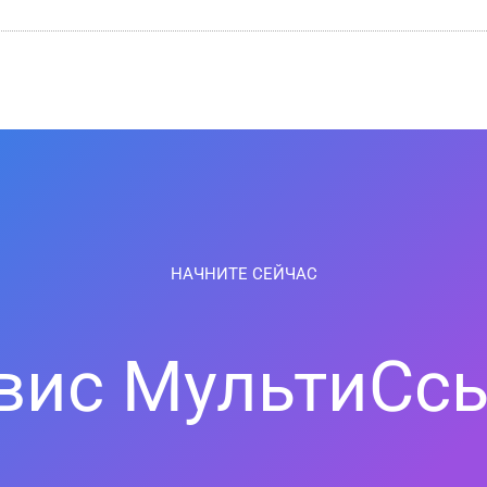
НАЧНИТЕ СЕЙЧАС
вис МультиСс