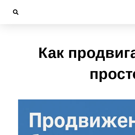
Перейти
к
содержимому
Как продвиг
прост