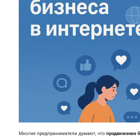
Многие предприниматели думают, что
продвижение б