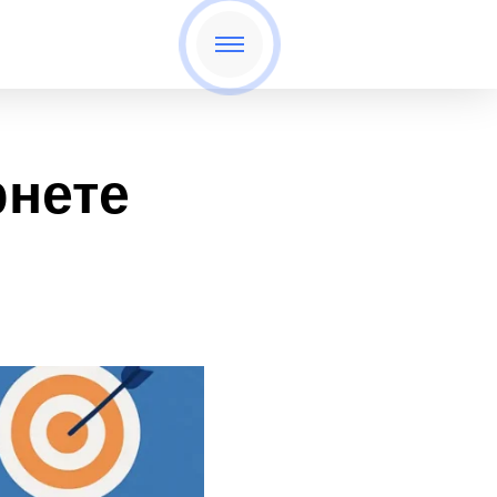
рнете