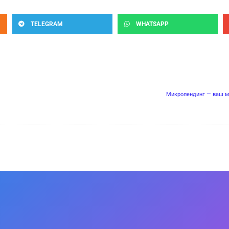
TELEGRAM
WHATSAPP
Микролендинг — ваш ми