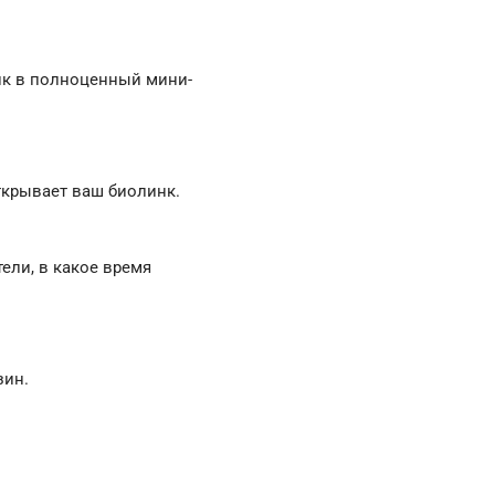
инк в полноценный мини-
ткрывает ваш биолинк.
ели, в какое время
зин.